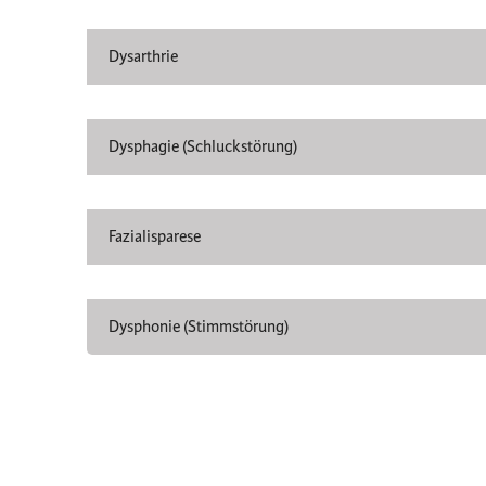
Dysarthrie
Dysphagie (Schluckstörung)
Fazialisparese
Dysphonie (Stimmstörung)