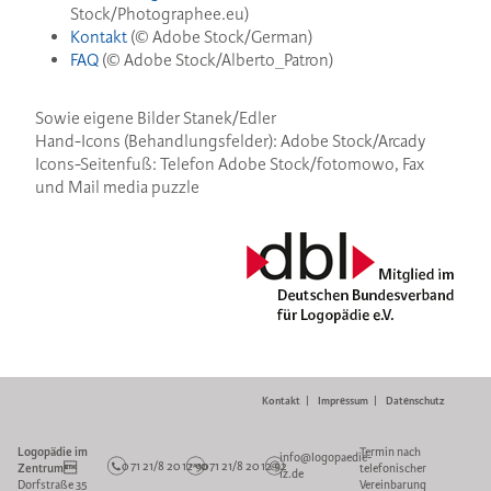
Stock/Photographee.eu)
Kontakt
(© Adobe Stock/German)
FAQ
(© Adobe Stock/Alberto_Patron)
Sowie eigene Bilder Stanek/Edler
Hand-Icons (Behandlungsfelder): Adobe Stock/Arcady
Icons-Seitenfuß: Telefon Adobe Stock/fotomowo, Fax
und Mail media puzzle
Kontakt
Impressum
Datenschutz
Logopädie im
Termin nach
info@
logopaedie-
0 71 21/8 20 12 90
0 71 21/8 20 12 92
Zentrum
telefonischer
iz.de
Dorfstraße 35
Vereinbarung